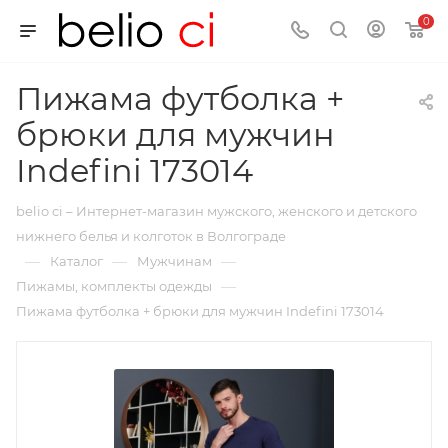
0
Пижама футболка +
брюки для мужчин
Indefini 173014
belio ci – Интернет-магазин мужского, женского и детского
нижнего белья и колготок в Волгограде
—
—
—
Каталог
Мужчинам
—
Пижамы, комплекты одежды
Пижама футболка + брюки для мужчин Indefini 173014