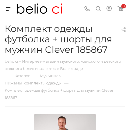
0
Комплект одежды
футболка + шорты для
мужчин Clever 185867
belio ci – Интернет-магазин мужского, женского и детского
нижнего белья и колготок в Волгограде
—
—
—
Каталог
Мужчинам
—
Пижамы, комплекты одежды
Комплект одежды футболка + шорты для мужчин Clever
185867