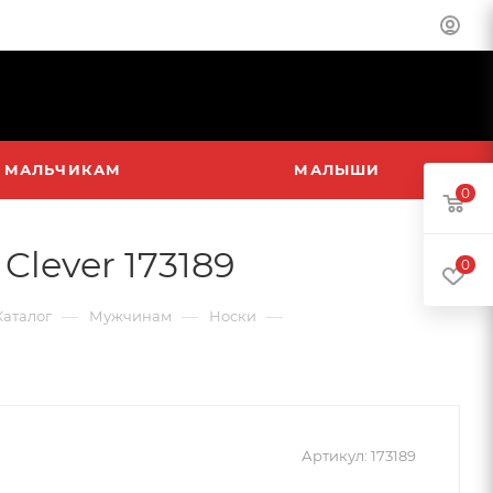
МАЛЬЧИКАМ
МАЛЫШИ
0
lever 173189
0
—
—
—
Каталог
Мужчинам
Носки
Артикул:
173189