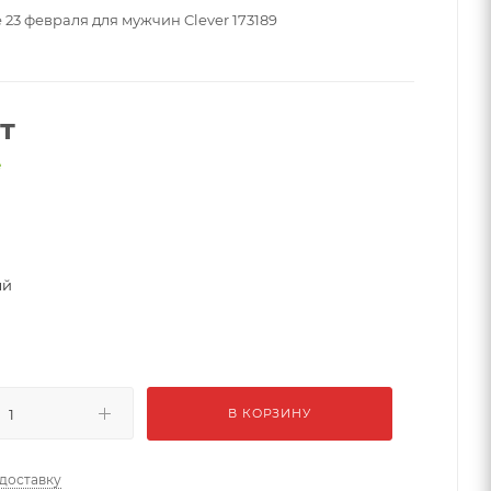
23 февраля для мужчин Clever 173189
т
е
ый
В КОРЗИНУ
 доставку