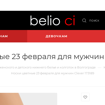
ПОИСК
НАМ
ДЕВОЧКАМ
ые 23 февраля для мужчин C
—
 женского и детского нижнего белья и колготок в Волгограде
Носки цветные 23 февраля для мужчин Clever 173189