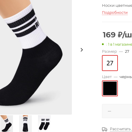
Носки цветные 
Подробности
169
₽
/ш
: 1
в 1 магазин
Размер
—
27
Цвет
—
черн
Рассчитать