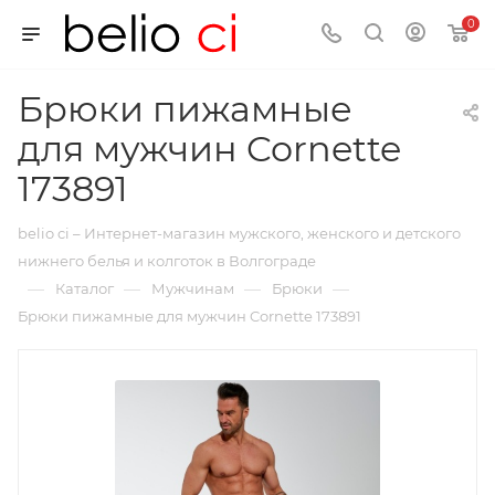
0
Брюки пижамные
для мужчин Cornette
173891
belio ci – Интернет-магазин мужского, женского и детского
нижнего белья и колготок в Волгограде
—
—
—
—
Каталог
Мужчинам
Брюки
Брюки пижамные для мужчин Cornette 173891