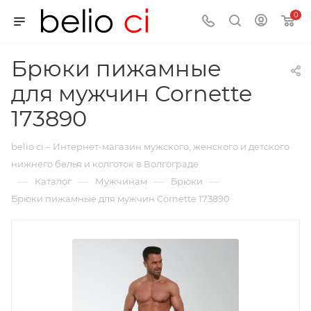
0
Брюки пижамные
для мужчин Cornette
173890
belio ci – Интернет-магазин мужского, женского и детского
нижнего белья и колготок в Волгограде
—
—
—
—
Каталог
Мужчинам
Брюки
Брюки пижамные для мужчин Cornette 173890