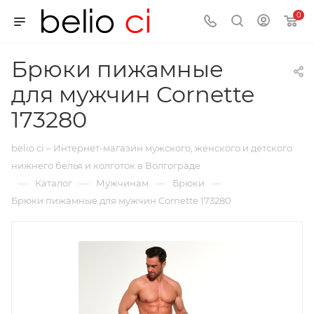
0
Брюки пижамные
для мужчин Cornette
173280
belio ci – Интернет-магазин мужского, женского и детского
нижнего белья и колготок в Волгограде
—
—
—
—
Каталог
Мужчинам
Брюки
Брюки пижамные для мужчин Cornette 173280