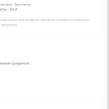
сегодня - бесплатно
втра - 390 ₽
льна только для интернет-магазина и может отличаться от
х магазинах
альным шнурком.