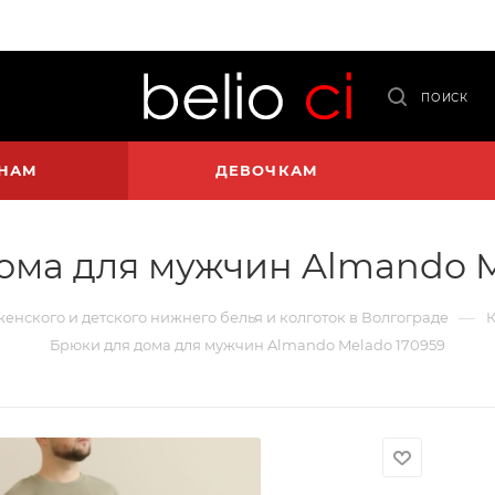
ПОИСК
НАМ
ДЕВОЧКАМ
ома для мужчин Almando M
—
 женского и детского нижнего белья и колготок в Волгограде
К
Брюки для дома для мужчин Almando Melado 170959