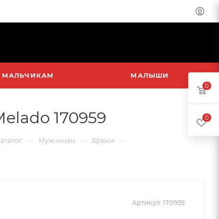
МАЛЬЧИКАМ
МАЛЫШИ
0
elado 170959
0
—
—
—
аталог
Мужчинам
Брюки
Артикул:
170959