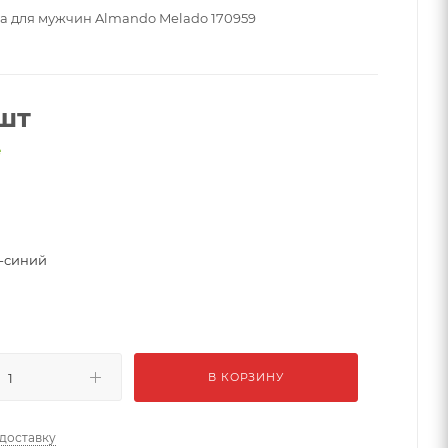
а для мужчин Almando Melado 170959
шт
е
-синий
В КОРЗИНУ
 доставку