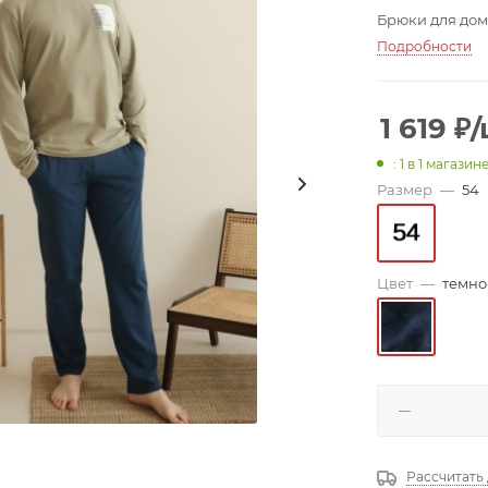
Брюки для дом
Подробности
1 619
₽
/
: 1
в 1 магазин
Размер
—
54
Цвет
—
темно
Рассчитать