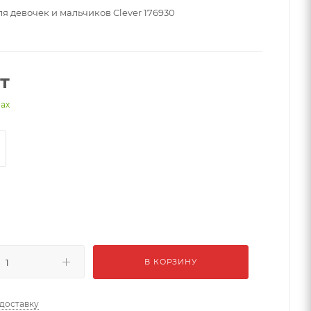
я девочек и мальчиков Clever 176930
т
нах
й
В КОРЗИНУ
 доставку