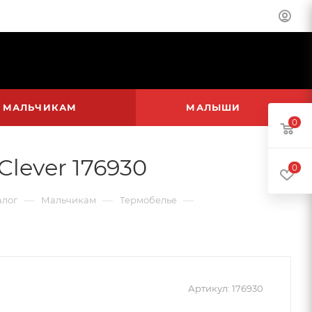
МАЛЬЧИКАМ
МАЛЫШИ
0
lever 176930
0
—
—
—
алог
Мальчикам
Термобелье
Артикул:
176930