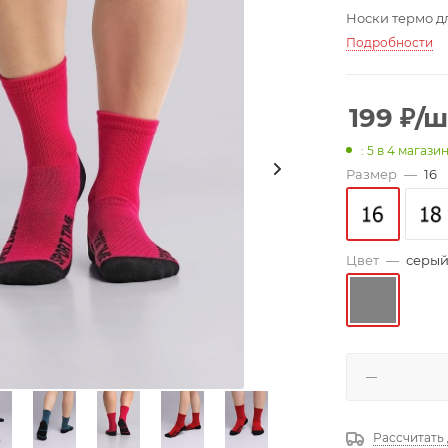
Носки термо дл
Подробности
199
₽
/ш
: 5
в 4 магази
Размер
—
16
Цвет
—
серы
Рассчитать