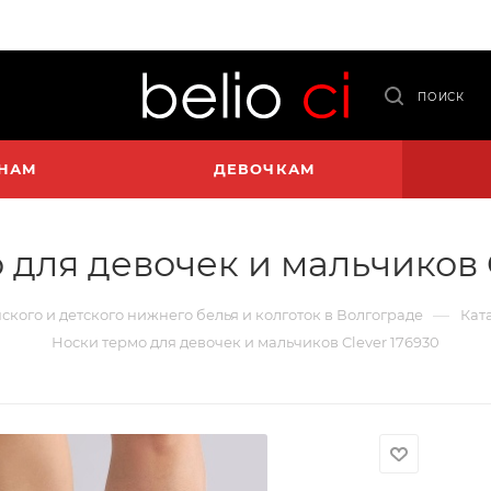
ПОИСК
НАМ
ДЕВОЧКАМ
 для девочек и мальчиков C
—
нского и детского нижнего белья и колготок в Волгограде
Кат
Носки термо для девочек и мальчиков Clever 176930