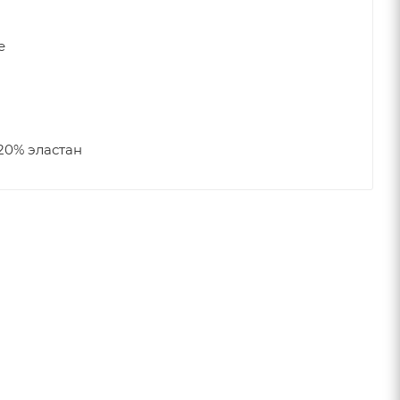
е
20% эластан