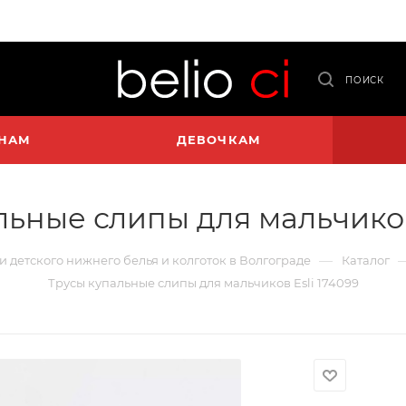
ПОИСК
НАМ
ДЕВОЧКАМ
льные слипы для мальчиков 
—
 и детского нижнего белья и колготок в Волгограде
Каталог
Трусы купальные слипы для мальчиков Esli 174099