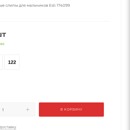
ые слипы для мальчиков Esli 174099
шт
нах
й
В КОРЗИНУ
 доставку