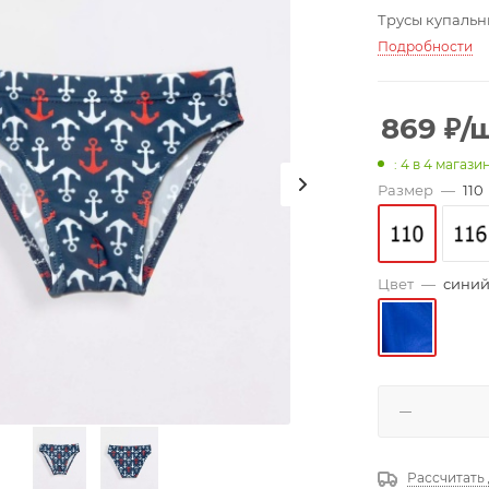
Трусы купальн
Подробности
869
₽
/
: 4
в 4 магази
Размер
—
110
Цвет
—
сини
Рассчитать