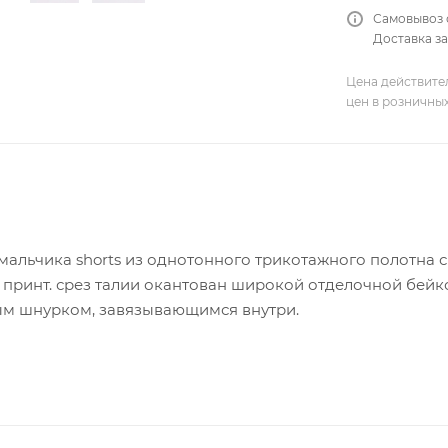
Самовывоз 
Доставка за
Цена действите
цен в розничны
мальчика shorts из однотонного трикотажного полотна с
- принт. срез талии окантован широкой отделочной бей
ым шнурком, завязывающимся внутри.