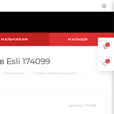
МАЛЬЧИКАМ
МАЛЫШИ
0
Esli 174099
0
—
—
—
Мальчикам
Плавки, пляжные шорты
Артикул:
174099