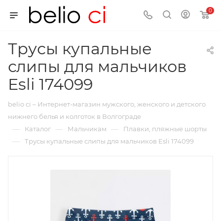
0
Трусы купальные
слипы для мальчиков
Esli 174099
belio ci – Интернет-магазин мужского, женского и детского
нижнего белья и колготок в Волгограде
—
—
—
Каталог
Мальчикам
Плавки, пляжные шорты
—
Трусы купальные слипы для мальчиков Esli 174099