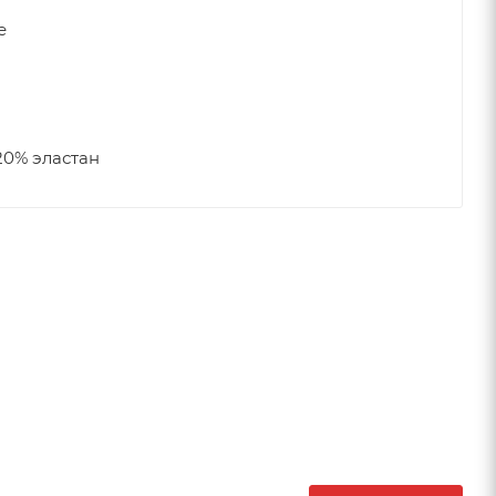
е
20% эластан