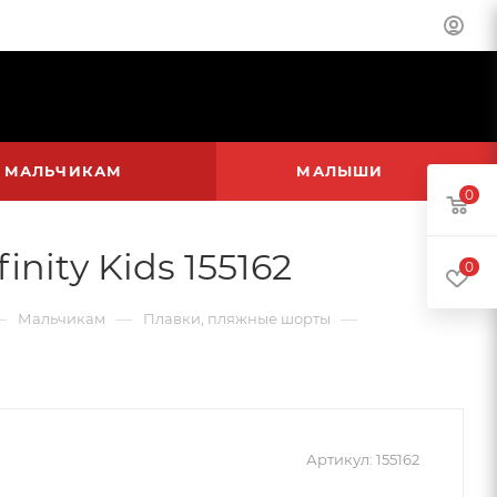
МАЛЬЧИКАМ
МАЛЫШИ
0
nity Kids 155162
0
—
—
—
Мальчикам
Плавки, пляжные шорты
Артикул:
155162