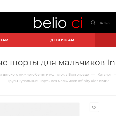
ПОИСК
НАМ
ДЕВОЧКАМ
 шорты для мальчиков Infi
—
 и детского нижнего белья и колготок в Волгограде
Каталог
Трусы купальные шорты для мальчиков Infinity Kids 155162