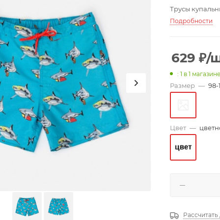
Трусы купальны
Подробности
629
₽
/
: 1
в 1 магазин
Размер
—
98-
Цвет
—
цветн
Рассчитать