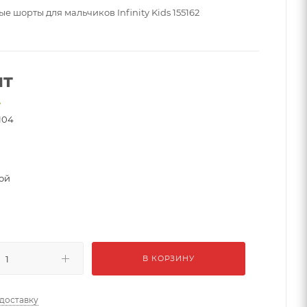
е шорты для мальчиков Infinity Kids 155162
шт
е
104
ой
В КОРЗИНУ
 доставку