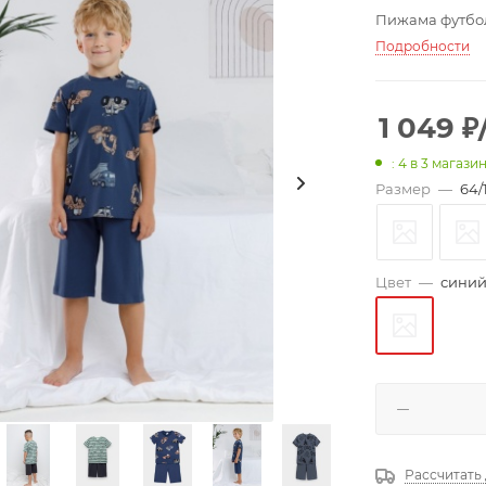
Пижама футбол
Подробности
1 049
₽
: 4
в 3 магази
Размер
—
64/
Цвет
—
синий
Рассчитать