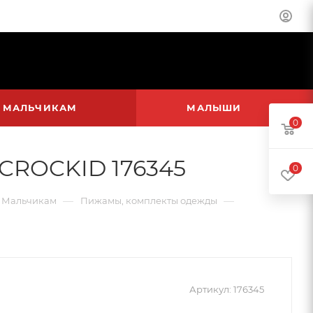
МАЛЬЧИКАМ
МАЛЫШИ
0
 CROCKID 176345
0
—
—
Мальчикам
Пижамы, комплекты одежды
Артикул:
176345