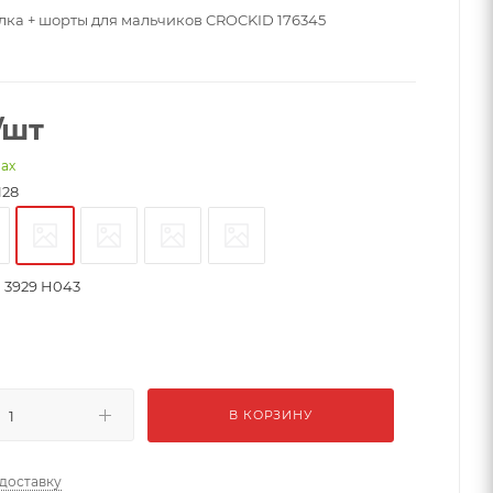
ка + шорты для мальчиков CROCKID 176345
/шт
нах
128
 3929 H043
В КОРЗИНУ
 доставку