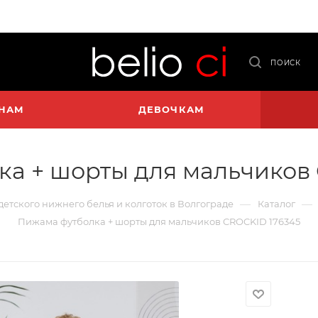
ПОИСК
НАМ
ДЕВОЧКАМ
а + шорты для мальчиков
—
—
 детского нижнего белья и колготок в Волгограде
Каталог
Пижама футболка + шорты для мальчиков CROCKID 176345