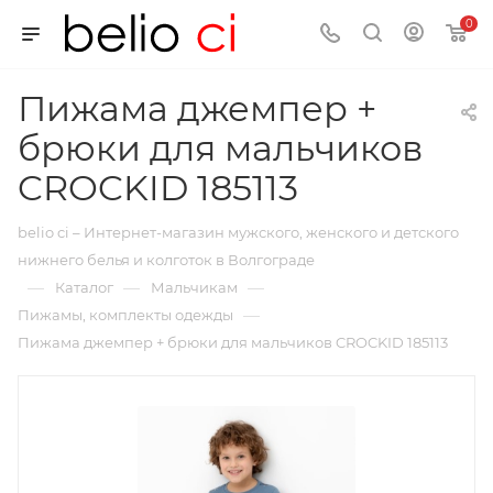
0
Пижама джемпер +
брюки для мальчиков
CROCKID 185113
belio ci – Интернет-магазин мужского, женского и детского
нижнего белья и колготок в Волгограде
—
—
—
Каталог
Мальчикам
—
Пижамы, комплекты одежды
Пижама джемпер + брюки для мальчиков CROCKID 185113