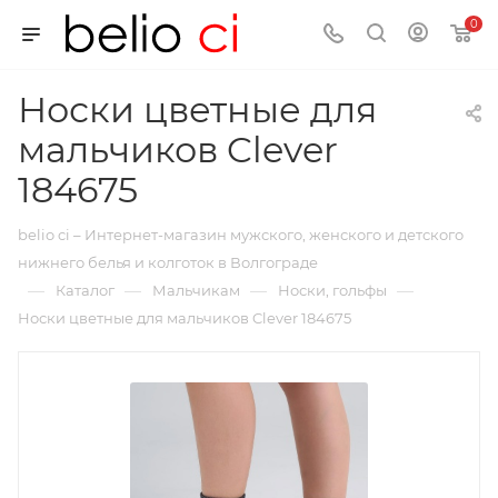
0
Носки цветные для
мальчиков Clever
184675
belio ci – Интернет-магазин мужского, женского и детского
нижнего белья и колготок в Волгограде
—
—
—
—
Каталог
Мальчикам
Носки, гольфы
Носки цветные для мальчиков Clever 184675