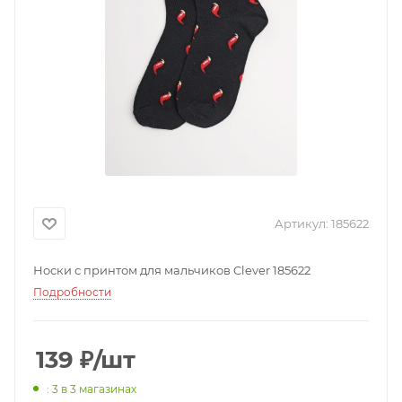
Артикул:
185622
Носки с принтом для мальчиков Clever 185622
Подробности
139
₽
/шт
: 3
в 3 магазинах