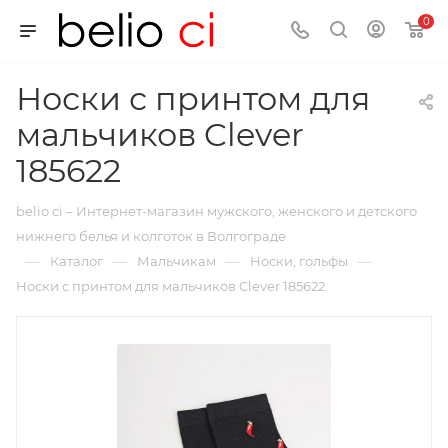
0
Носки с принтом для
мальчиков Clever
185622
belio ci – Интернет-магазин мужского, женского и детского
нижнего белья и колготок в Волгограде
—
—
—
—
Каталог
Мальчикам
Носки, гольфы
Носки с принтом для мальчиков Clever 185622