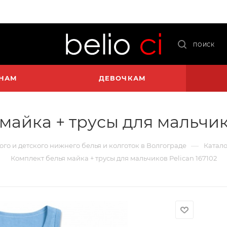
ПОИСК
НАМ
ДЕВОЧКАМ
майка + трусы для мальчико
—
ого и детского нижнего белья и колготок в Волгограде
Катало
Комплект белья майка + трусы для мальчиков Pelican 167102