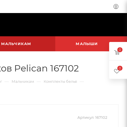
МАЛЬЧИКАМ
МАЛЫШИ
0
в Pelican 167102
0
—
—
—
г
Мальчикам
Комплекты белья
Артикул:
167102