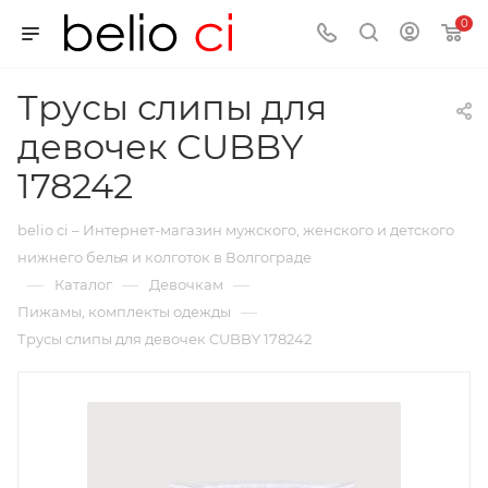
0
Трусы слипы для
девочек CUBBY
178242
belio ci – Интернет-магазин мужского, женского и детского
нижнего белья и колготок в Волгограде
—
—
—
Каталог
Девочкам
—
Пижамы, комплекты одежды
Трусы слипы для девочек CUBBY 178242