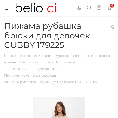
0
Пижама рубашка +
брюки для девочек
CUBBY 179225
belio ci – Интернет-магазин мужского, женского и детского
нижнего белья и колготок в Волгограде
—
—
—
Каталог
Девочкам
—
Пижамы, комплекты одежды
Пижама рубашка + брюки для девочек CUBBY 179225