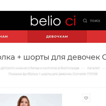
ПОИСК
НАМ
ДЕВОЧКАМ
ка + шорты для девочек C
—
—
и детского нижнего белья и колготок в Волгограде
Каталог
Пижама футболка + шорты для девочек Cornette 173709