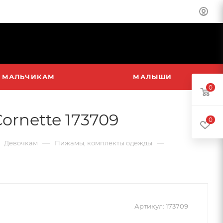
МАЛЬЧИКАМ
МАЛЫШИ
0
ornette 173709
0
—
—
Девочкам
Пижамы, комплекты одежды
Артикул:
173709