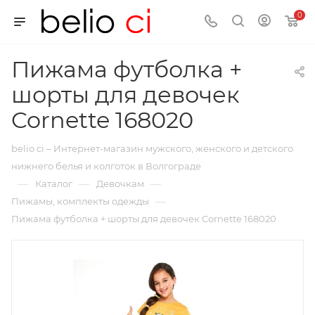
0
Пижама футболка +
шорты для девочек
Cornette 168020
belio ci – Интернет-магазин мужского, женского и детского
нижнего белья и колготок в Волгограде
—
—
—
Каталог
Девочкам
—
Пижамы, комплекты одежды
Пижама футболка + шорты для девочек Cornette 168020