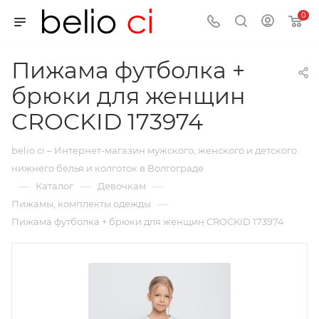
0
Пижама футболка +
брюки для женщин
CROCKID 173974
belio ci – Интернет-магазин мужского, женского и детского
нижнего белья и колготок в Волгограде
—
—
—
Каталог
Девочкам
—
Пижамы, комплекты одежды
Пижама футболка + брюки для женщин CROCKID 173974