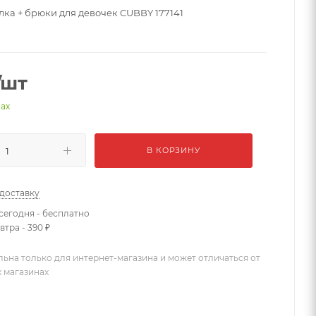
ка + брюки для девочек CUBBY 177141
/шт
нах
В КОРЗИНУ
 доставку
сегодня - бесплатно
втра - 390 ₽
льна только для интернет-магазина и может отличаться от
х магазинах