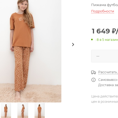
Пижама футбол
Подробности
1 649
₽
: 8
в 5 магази
Рассчитать
Самовывоз 
Доставка за
Цена действите
цен в розничны