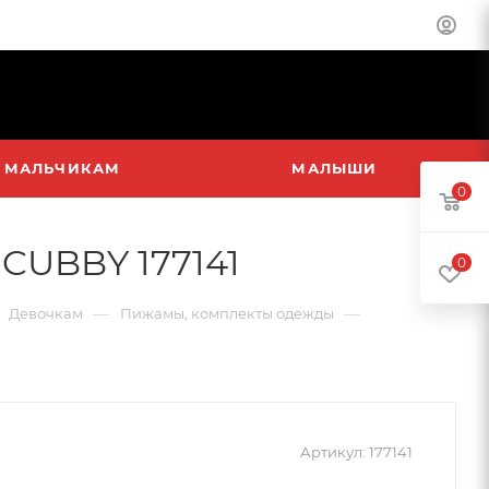
МАЛЬЧИКАМ
МАЛЫШИ
0
CUBBY 177141
0
—
—
Девочкам
Пижамы, комплекты одежды
Артикул:
177141