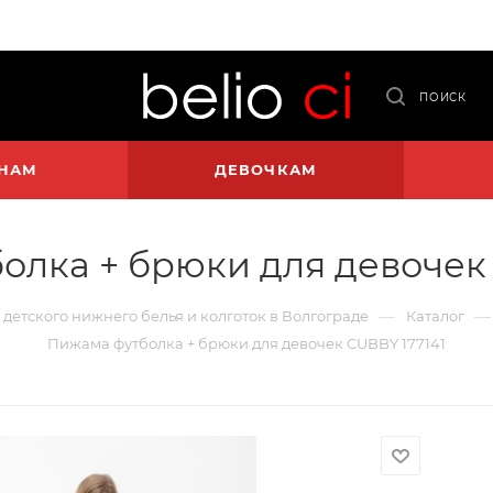
ПОИСК
НАМ
ДЕВОЧКАМ
олка + брюки для девочек 
—
—
и детского нижнего белья и колготок в Волгограде
Каталог
Пижама футболка + брюки для девочек CUBBY 177141