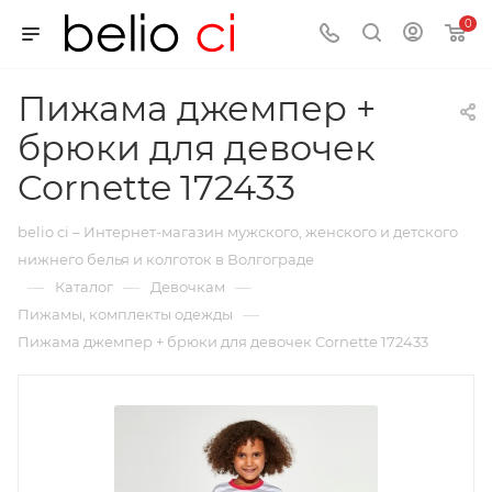
0
Пижама джемпер +
брюки для девочек
Cornette 172433
belio ci – Интернет-магазин мужского, женского и детского
нижнего белья и колготок в Волгограде
—
—
—
Каталог
Девочкам
—
Пижамы, комплекты одежды
Пижама джемпер + брюки для девочек Cornette 172433