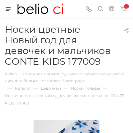
0
Носки цветные
Новый год для
девочек и мальчиков
CONTE-KIDS 177009
belio ci – Интернет-магазин мужского, женского и детского
нижнего белья и колготок в Волгограде
—
—
—
—
Каталог
Девочкам
Носки, гольфы
Носки цветные Новый год для девочек и мальчиков CONTE-
KIDS 177009