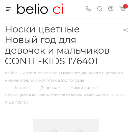
0
Носки цветные
Новый год для
девочек и мальчиков
CONTE-KIDS 176401
belio ci – Интернет-магазин мужского, женского и детского
нижнего белья и колготок в Волгограде
—
—
—
—
Каталог
Девочкам
Носки, гольфы
Носки цветные Новый год для девочек и мальчиков CONTE-
KIDS 176401