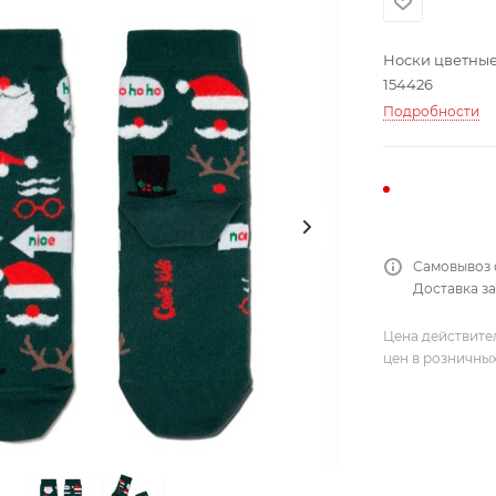
Носки цветные
154426
Подробности
Самовывоз 
Доставка за
Цена действите
цен в розничны