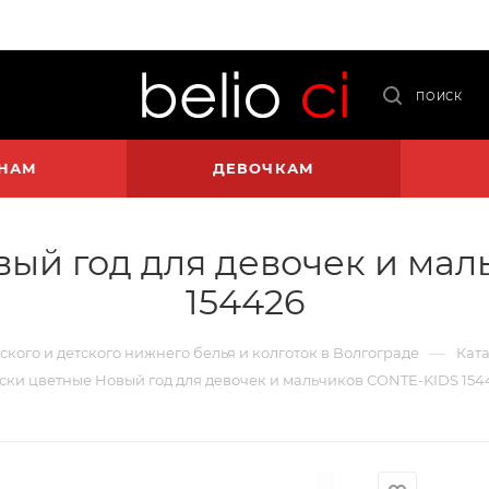
ПОИСК
НАМ
ДЕВОЧКАМ
ый год для девочек и ма
154426
—
нского и детского нижнего белья и колготок в Волгограде
Ката
ски цветные Новый год для девочек и мальчиков CONTE-KIDS 154