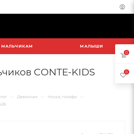
МАЛЬЧИКАМ
МАЛЫШИ
0
льчиков CONTE-KIDS
0
—
—
—
лог
Девочкам
Носки, гольфы
426