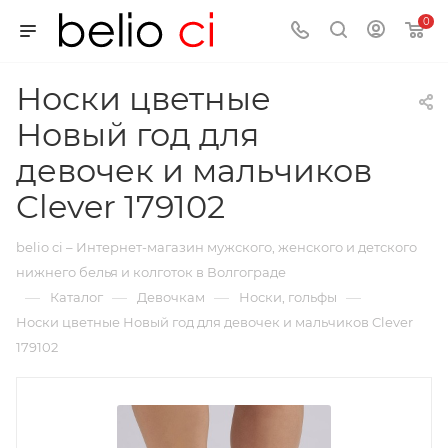
0
Носки цветные
Новый год для
девочек и мальчиков
Clever 179102
belio ci – Интернет-магазин мужского, женского и детского
нижнего белья и колготок в Волгограде
—
—
—
—
Каталог
Девочкам
Носки, гольфы
Носки цветные Новый год для девочек и мальчиков Clever
179102