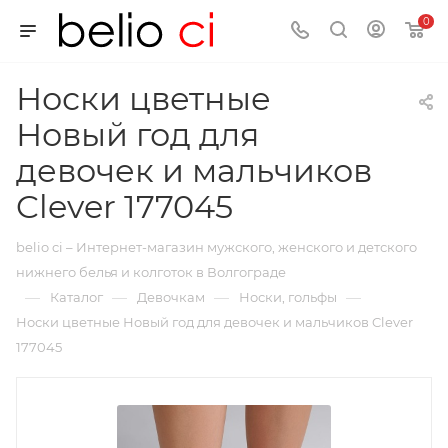
0
Носки цветные
Новый год для
девочек и мальчиков
Clever 177045
belio ci – Интернет-магазин мужского, женского и детского
нижнего белья и колготок в Волгограде
—
—
—
—
Каталог
Девочкам
Носки, гольфы
Носки цветные Новый год для девочек и мальчиков Clever
177045