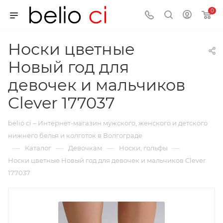
0
Носки цветные
Новый год для
девочек и мальчиков
Clever 177037
belio ci – Интернет-магазин мужского, женского и детского
нижнего белья и колготок в Волгограде
—
—
—
—
Каталог
Девочкам
Носки, гольфы
Носки цветные Новый год для девочек и мальчиков Clever
177037