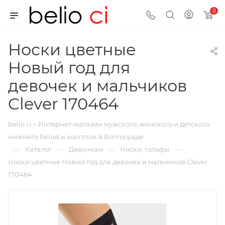
0
Носки цветные
Новый год для
девочек и мальчиков
Clever 170464
belio ci – Интернет-магазин мужского, женского и детского
нижнего белья и колготок в Волгограде
—
—
—
—
Каталог
Девочкам
Носки, гольфы
Носки цветные Новый год для девочек и мальчиков Clever
170464