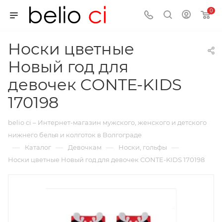
0
Носки цветные
Новый год для
девочек CONTE-KIDS
170198
belio ci – Интернет-магазин мужского, женского и детского
нижнего белья и колготок в Волгограде
—
—
—
—
Каталог
Девочкам
Носки, гольфы
Носки цветные Новый год для девочек CONTE-KIDS 170198