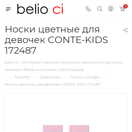
0
Носки цветные для
девочек CONTE-KIDS
172487
belio ci – Интернет-магазин мужского, женского и детского
нижнего белья и колготок в Волгограде
—
—
—
—
Каталог
Девочкам
Носки, гольфы
Носки цветные для девочек CONTE-KIDS 172487