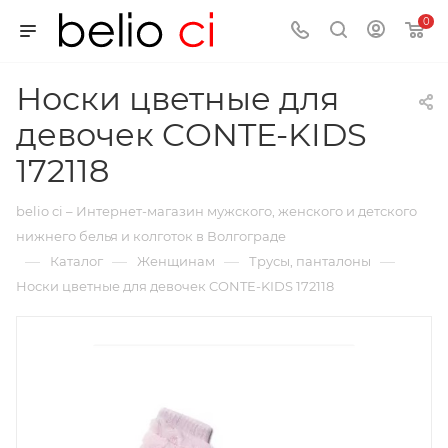
0
Носки цветные для
девочек CONTE-KIDS
172118
belio ci – Интернет-магазин мужского, женского и детского
нижнего белья и колготок в Волгограде
—
—
—
—
Каталог
Женщинам
Трусы, панталоны
Носки цветные для девочек CONTE-KIDS 172118