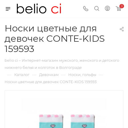
0
Носки цветные для
девочек CONTE-KIDS
159593
belio ci – Интернет-магазин мужского, женского и детского
нижнего белья и колготок в Волгограде
—
—
—
—
Каталог
Девочкам
Носки, гольфы
Носки цветные для девочек CONTE-KIDS 159593