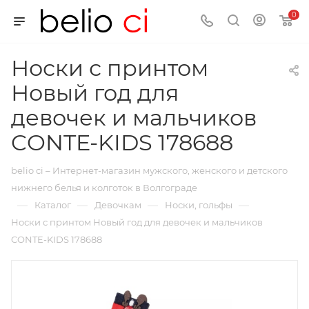
0
Носки с принтом
Новый год для
девочек и мальчиков
CONTE-KIDS 178688
belio ci – Интернет-магазин мужского, женского и детского
нижнего белья и колготок в Волгограде
—
—
—
—
Каталог
Девочкам
Носки, гольфы
Носки с принтом Новый год для девочек и мальчиков
CONTE-KIDS 178688