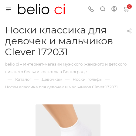
0
Носки классика для
девочек и мальчиков
Clever 172031
belio ci – Интернет-магазин мужского, женского и детского
нижнего белья и колготок в Волгограде
—
—
—
—
Каталог
Девочкам
Носки, гольфы
Носки классика для девочек и мальчиков Clever 172031