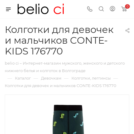
0
Колготки для девочек
и мальчиков CONTE-
KIDS 176770
belio ci – Интернет-магазин мужского, женского и детского
нижнего белья и колготок в Волгограде
—
—
—
—
Каталог
Девочкам
Колготки, леггинсы
Колготки для девочек и мальчиков CONTE-KIDS 176770